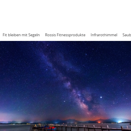
RESSUM
DATENSCHUTZ
Fit bleiben mit Segeln
Rossis Fitnessprodukte
Infrarothimmel
Saub