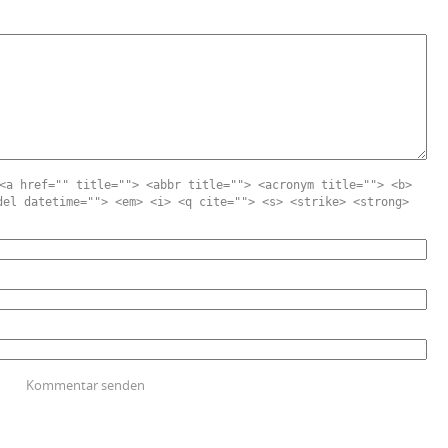
<a href="" title=""> <abbr title=""> <acronym title=""> <b>
del datetime=""> <em> <i> <q cite=""> <s> <strike> <strong>