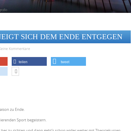
NEIGT SICH DEM ENDE ENTGEGEN
Keine Kommentare
teilen
tweet
aison zu Ende.
nierenden Sport begeistern.
er her zu richten und dann geht’s schon wider weiter mit Theoriekursen