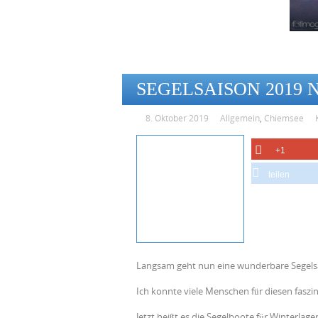
SEGELSAISON 2019 
8. Oktober 2019
Allgemein
,
Chiemsee
+1
teilen
Langsam geht nun eine wunderbare Segels
Ich konnte viele Menschen für diesen faszi
Jetzt heißt es die Segelboote für Winterlag