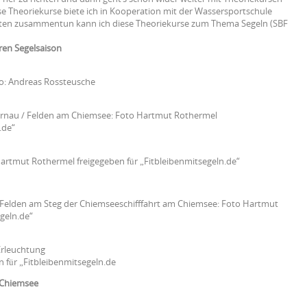
e Theoriekurse biete ich in Kooperation mit der Wassersportschule
nten zusammentun kann ich diese Theoriekurse zum Thema Segeln (SBF
ren Segelsaison
: Andreas Rossteusche
rnau / Felden am Chiemsee: Foto Hartmut Rothermel
.de“
artmut Rothermel freigegeben für „Fitbleibenmitsegeln.de“
Felden am Steg der Chiemseeschifffahrt am Chiemsee: Foto Hartmut
geln.de“
Erleuchtung
 für „Fitbleibenmitsegeln.de
 Chiemsee