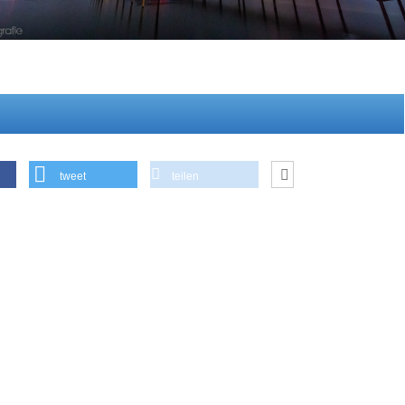
tweet
teilen