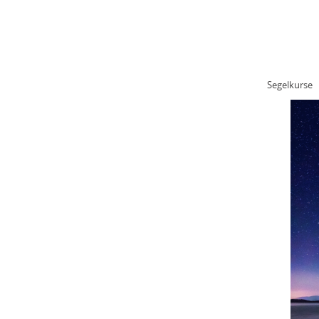
STARTSEITE
KONTAKT
IMP
Fit bleiben mit Segeln
Segelkurse