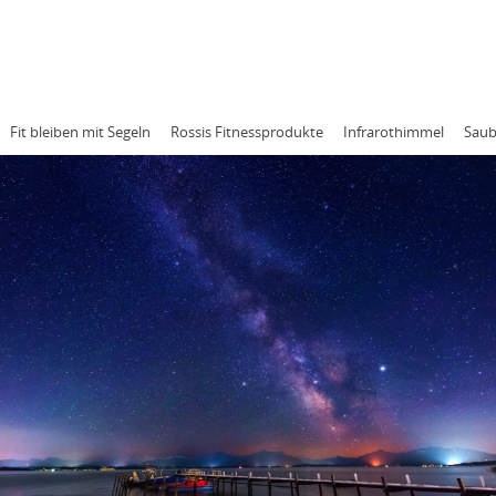
RESSUM
DATENSCHUTZ
Fit bleiben mit Segeln
Rossis Fitnessprodukte
Infrarothimmel
Saub