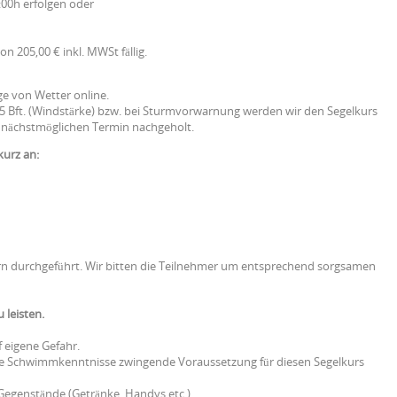
:00h erfolgen oder
on 205,00 € inkl. MWSt fällig.
ge von Wetter online.
5 Bft. (Windstärke) bzw. bei Sturmvorwarnung werden wir den Segelkurs
 nächstmöglichen Termin nachgeholt.
kurz an:
rn durchgeführt. Wir bitten die Teilnehmer um entsprechend sorgsamen
 leisten.
f eigene Gefahr.
nde Schwimmkenntnisse zwingende Voraussetzung für diesen Segelkurs
 Gegenstände (Getränke, Handys etc.)