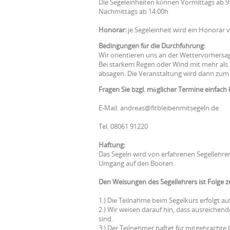
Die Segeleinheiten können Vormittags ab 9
Nachmittags ab 14:00h
Honorar:
je Segeleinheit wird ein Honorar v
Bedingungen für die Durchführung:
Wir orientieren uns an der Wettervorhersa
Bei starkem Regen oder Wind mit mehr als 
absagen. Die Veranstaltung wird dann zum
Fragen Sie bzgl. möglicher Termine einfach 
E-Mail: andreas@fitbleibenmitsegeln.de
Tel. 08061 91220
Haftung:
Das Segeln wird von erfahrenen Segellehre
Umgang auf den Booten.
Den Weisungen des Segellehrers ist Folge zu
1.) Die Teilnahme beim Segelkurs erfolgt au
2.) Wir weisen darauf hin, dass ausreiche
sind.
3.) Der Teilnehmer haftet für mitgebrachte