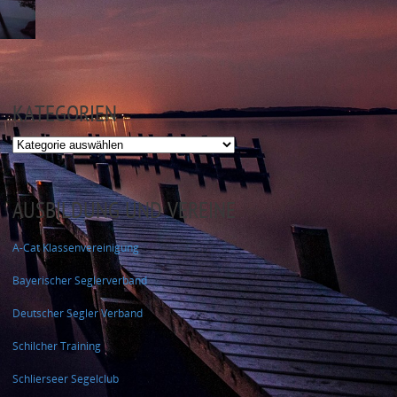
KATEGORIEN
Kategorien
AUSBILDUNG UND VEREINE
A-Cat Klassenvereinigung
Bayerischer Seglerverband
Deutscher Segler Verband
Schilcher Training
Schlierseer Segelclub