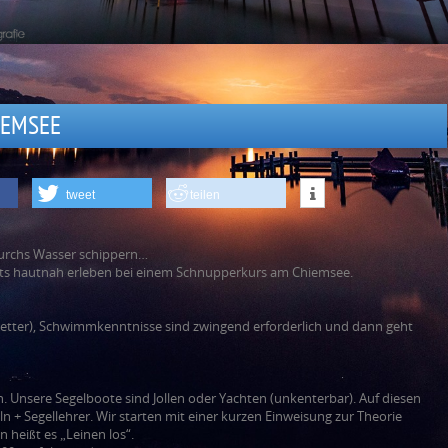
IEMSEE
tweet
teilen
durchs Wasser schippern…
orts hautnah erleben bei einem Schnupperkurs am Chiemsee.
 Wetter), Schwimmkenntnisse sind zwingend erforderlich und dann geht
. Unsere Segelboote sind Jollen oder Yachten (unkenterbar). Auf diesen
n + Segellehrer. Wir starten mit einer kurzen Einweisung zur Theorie
heißt es „Leinen los“.