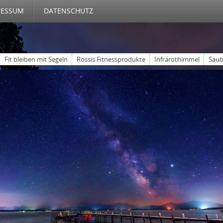
RESSUM
DATENSCHUTZ
Fit bleiben mit Segeln
Rossis Fitnessprodukte
Infrarothimmel
Saub