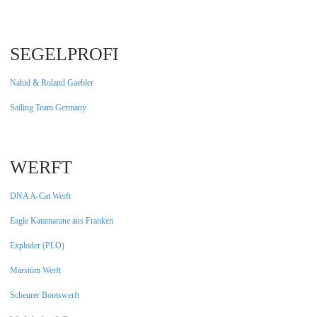
SEGELPROFI
Nahid & Roland Gaebler
Sailing Team Germany
WERFT
DNA A-Cat Werft
Eagle Katamarane aus Franken
Exploder (PLO)
Marstöm Werft
Scheurer Bootswerft