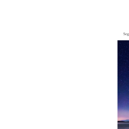
STARTSEITE
KONTAKT
IM
Fit bleiben mit Segeln
Seg