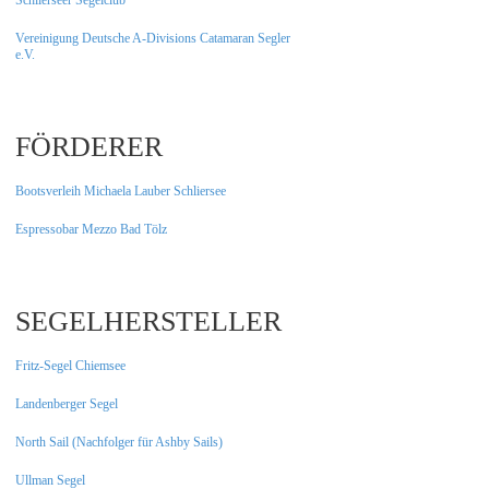
Schlierseer Segelclub
Vereinigung Deutsche A-Divisions Catamaran Segler
e.V.
FÖRDERER
Bootsverleih Michaela Lauber Schliersee
Espressobar Mezzo Bad Tölz
SEGELHERSTELLER
Fritz-Segel Chiemsee
Landenberger Segel
North Sail (Nachfolger für Ashby Sails)
Ullman Segel