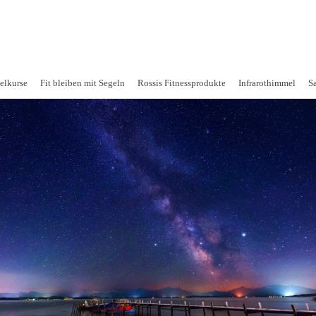
PRESSUM
DATENSCHUTZ
elkurse
Fit bleiben mit Segeln
Rossis Fitnessprodukte
Infrarothimmel
S