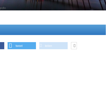
tweet
teilen