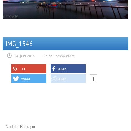
IMG_1546
24. Juni 2019
Keine Kommentare
+1
teilen
tweet
teilen
Ähnliche Beiträge: