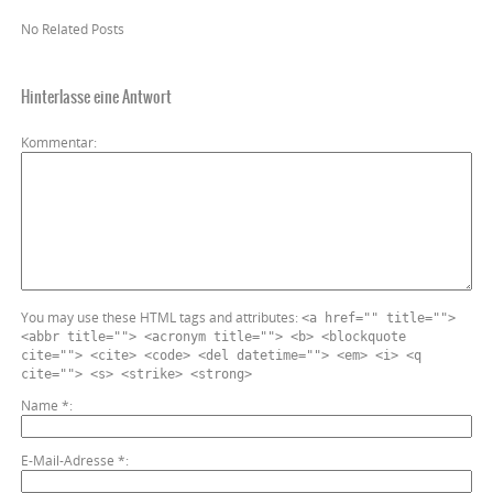
No Related Posts
Hinterlasse eine Antwort
Kommentar
You may use these HTML tags and attributes:
<a href="" title="">
<abbr title=""> <acronym title=""> <b> <blockquote
cite=""> <cite> <code> <del datetime=""> <em> <i> <q
cite=""> <s> <strike> <strong>
Name
*
E-Mail-Adresse
*