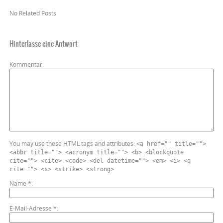
No Related Posts
Hinterlasse eine Antwort
Kommentar
You may use these HTML tags and attributes:
<a href="" title="">
<abbr title=""> <acronym title=""> <b> <blockquote
cite=""> <cite> <code> <del datetime=""> <em> <i> <q
cite=""> <s> <strike> <strong>
Name
*
E-Mail-Adresse
*