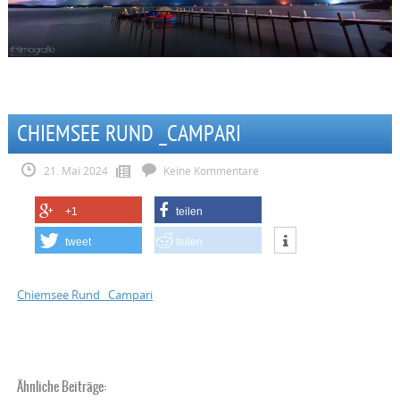
CHIEMSEE RUND _CAMPARI
21. Mai 2024
Keine Kommentare
+1
teilen
tweet
teilen
Chiemsee Rund _Campari
Ähnliche Beiträge: