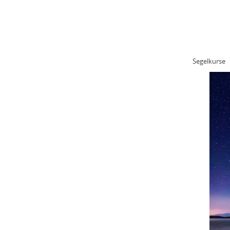
STARTSEITE
KONTAKT
IMP
Fit bleiben mit Segeln
Segelkurse