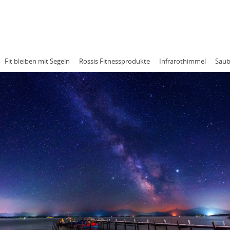
RESSUM
DATENSCHUTZ
Fit bleiben mit Segeln
Rossis Fitnessprodukte
Infrarothimmel
Saub