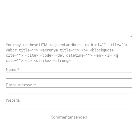
You may use these HTML tags and attributes:
<a href="" title="">
<abbr title=""> <acronym title=""> <b> <blockquote
cite=""> <cite> <code> <del datetime=""> <em> <i> <q
cite=""> <s> <strike> <strong>
Name
*
E-Mail-Adresse
*
Website