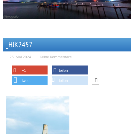
_HJK2457
25. Mai 2024
Keine Kommentare
+1
teilen
tweet
teilen