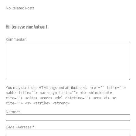
No Related Posts
Hinterlasse eine Antwort
Kommentar
You may use these HTML tags and attributes:
<a href="" title="">
<abbr title=""> <acronym title=""> <b> <blockquote
cite=""> <cite> <code> <del datetime=""> <em> <i> <q
cite=""> <s> <strike> <strong>
Name
*
E-Mail-Adresse
*