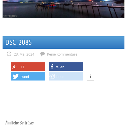
DSC_2085
23. Mai 2024
Keine Kommentare
+1
teilen
tweet
teilen
Ähnliche Beiträge: