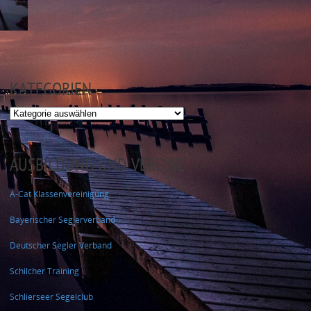
KATEGORIEN
Kategorien
AUSBILDUNG UND VEREINE
A-Cat Klassenvereinigung
Bayerischer Seglerverband
Deutscher Segler Verband
Schilcher Training
Schlierseer Segelclub