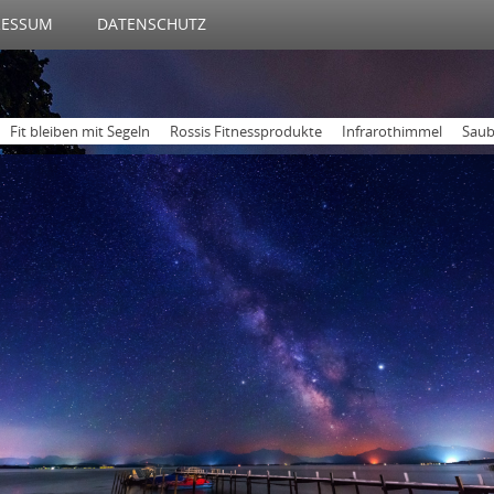
RESSUM
DATENSCHUTZ
Fit bleiben mit Segeln
Rossis Fitnessprodukte
Infrarothimmel
Saub