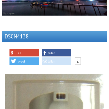
DSCN4138
+1
teilen
tweet
teilen