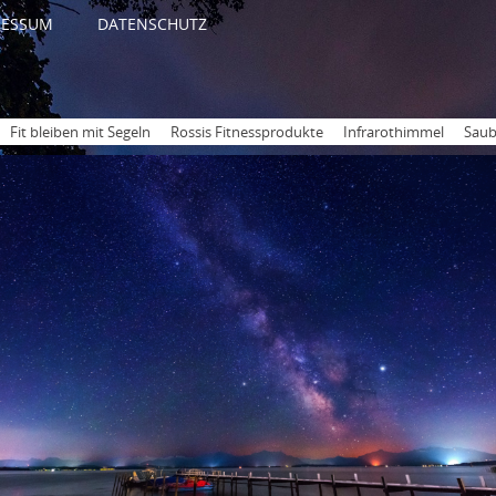
RESSUM
DATENSCHUTZ
Fit bleiben mit Segeln
Rossis Fitnessprodukte
Infrarothimmel
Saub