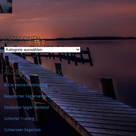
KATEGORIEN
Kategorien
AUSBILDUNG UND VEREINE
A-Cat Klassenvereinigung
Bayerischer Seglerverband
Deutscher Segler Verband
Schilcher Training
Schlierseer Segelclub