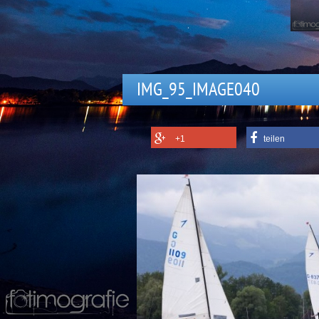
IMG_95_IMAGE040
+1
teilen