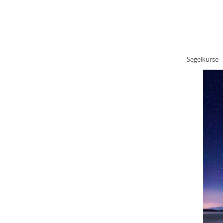
STARTSEITE
KONTAKT
IMP
Fit bleiben mit Segeln
Segelkurse