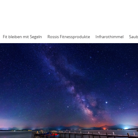
RESSUM
DATENSCHUTZ
Fit bleiben mit Segeln
Rossis Fitnessprodukte
Infrarothimmel
Saub