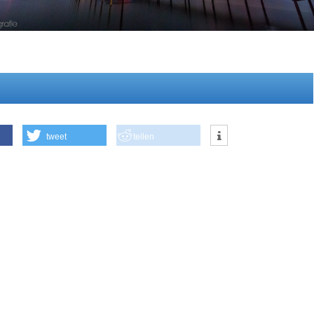
tweet
teilen