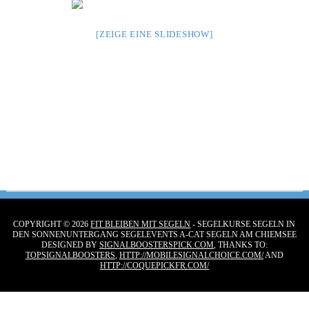
[ZEIGE EINE SLIDESHOW]
COPYRIGHT © 2026
FIT BLEIBEN MIT SEGELN
- SEGELKURSE SEGELN IN
DEN SONNENUNTERGANG SEGELEVENTS A-CAT SEGELN AM CHIEMSEE
DESIGNED BY
SIGNALBOOSTERSPICK.COM
, THANKS TO:
TOPSIGNALBOOSTERS
,
HTTP://MOBILESIGNALCHOICE.COM/
AND
HTTP://COQUEPICKFR.COM/