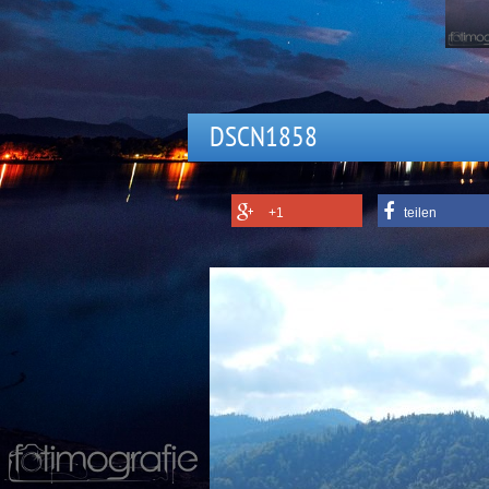
DSCN1858
+1
teilen