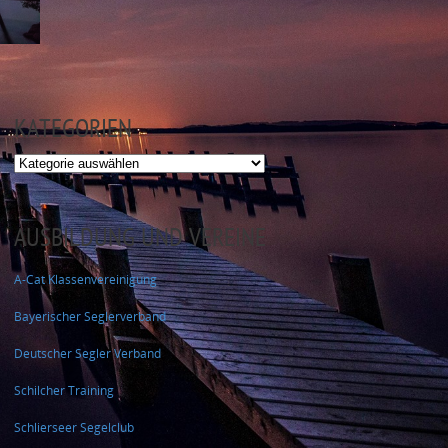
KATEGORIEN
Kategorien
AUSBILDUNG UND VEREINE
A-Cat Klassenvereinigung
Bayerischer Seglerverband
Deutscher Segler Verband
Schilcher Training
Schlierseer Segelclub