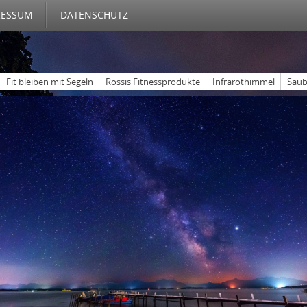
RESSUM
DATENSCHUTZ
Fit bleiben mit Segeln
Rossis Fitnessprodukte
Infrarothimmel
Saub