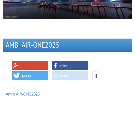
AMBI AIR-ONE2025
+1
teilen
tweet
teilen
Ambi AIR-ONE2025